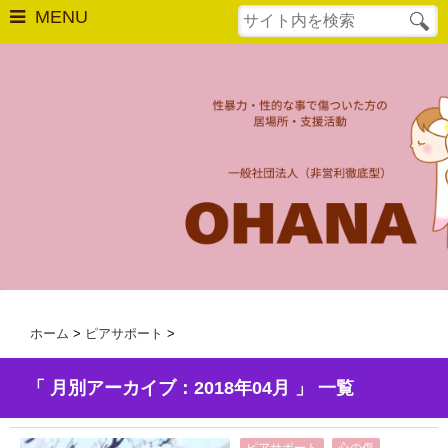
MENU
はじめての方へ
相談窓口
最後の砦
OHANAについて
法人概要
活動実績
ホーム
>
ピアサポート
>
年次報告
「 月別アーカイブ：2018年04月 」 一覧
OHANAの活動
,
,