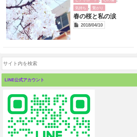
ピアサポート
心の傷
安心できる居場所
,
気持ち
繋がり
カウンセリングとトラウマ回復プログラム
春の桜と私の涙
2018/04/10
ソーシャルワーク研究会
週末緊急シェルター
あなた自身を大切にするために
ご支援のお願い
ブログ
LINE公式アカウント
コンタクト
Close