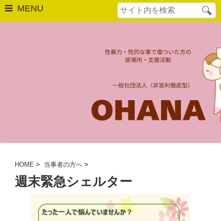
MENU
はじめての方へ
相談窓口
最後の砦
OHANAについて
法人概要
活動実績
HOME
>
当事者の方へ
>
週末緊急シェルター
年次報告
OHANAの活動