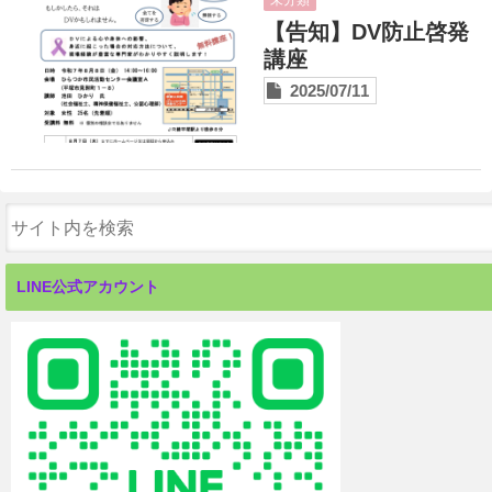
未分類
安心できる居場所
【告知】DV防止啓発
カウンセリングとトラウマ回復プログラム
講座
2025/07/11
ソーシャルワーク研究会
週末緊急シェルター
あなた自身を大切にするために
ご支援のお願い
ブログ
LINE公式アカウント
コンタクト
Close