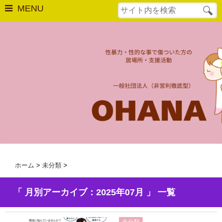
MENU
はじめての方へ
相談窓口
最後の砦
OHANAについて
法人概要
活動実績
ホーム
>
未分類
>
年次報告
「 月別アーカイブ：2025年07月 」 一覧
OHANAの活動