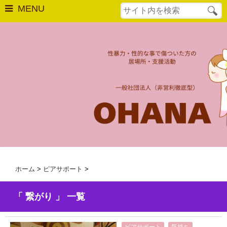
MENU
はじめての方へ
相談窓口
最後の砦
OHANAについて
法人概要
活動実績
ホーム
>
ピアサポート
>
年次報告
「 繋がり 」 一覧
OHANAの活動
,
,