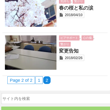
,
気持ち
繋がり
春の桜と私の涙
2018/04/10
,
,
ピアサポート
心の傷
繋がり
変更告知
2018/02/26
Page 2 of 2
1
2