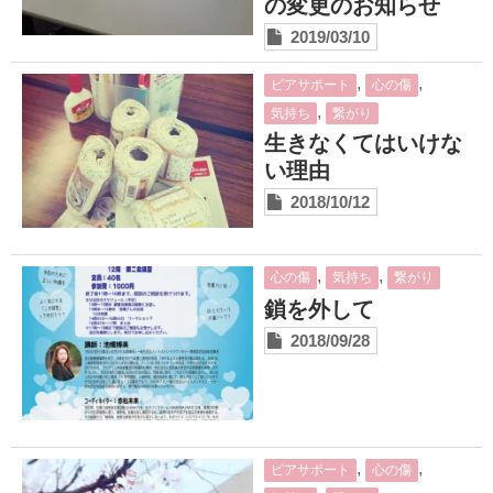
の変更のお知らせ
2019/03/10
,
,
ピアサポート
心の傷
,
気持ち
繋がり
生きなくてはいけな
い理由
2018/10/12
,
,
心の傷
気持ち
繋がり
鎖を外して
2018/09/28
,
,
ピアサポート
心の傷