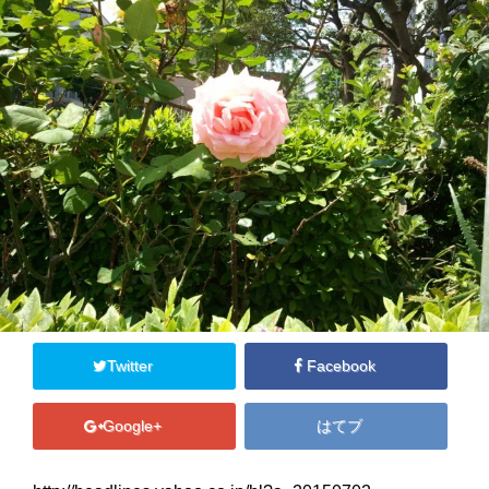
安心できる居場所
カウンセリングとトラウマ回復プログラム
ソーシャルワーク研究会
週末緊急シェルター
あなた自身を大切にするために
ご支援のお願い
ブログ
コンタクト
Twitter
Facebook
Close
Google+
はてブ