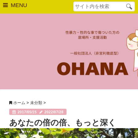
MENU
はじめての方へ
相談窓口
最後の砦
OHANAについて
法人概要
活動実績
ホーム
>
未分類
>
2017/05/15
2022/07/28
年次報告
あなたの倍の倍、もっと深く
OHANAの活動