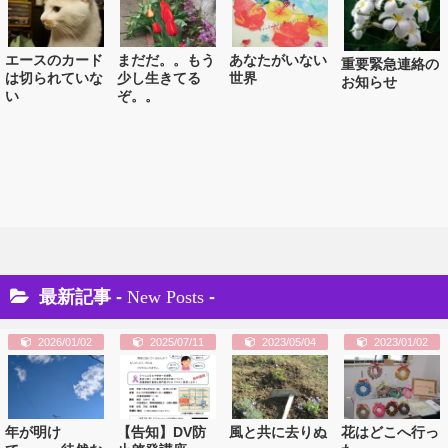
エースのカード
まだだ。。もう
あなたがいない
重要緊急連絡の
は切られていな
少し生きてる
世界
お知らせ
い
ぞ。。
最新記事 -
New Posts
-
2026/01/02
2025/07/11
2023/05/04
2023/01/02
年が明け
【告知】DV防
風と共に去りぬ
花はどこへ行っ