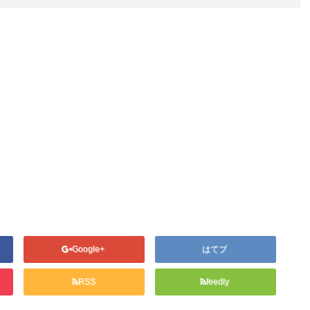
Google+
はてブ
RSS
feedly