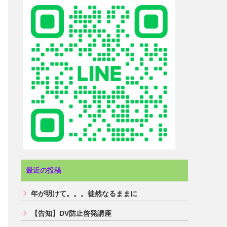
最近の投稿
年が明けて。。。徒然なるままに
【告知】DV防止啓発講座