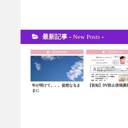
最新記事 -
New Posts
-
2026/01/02
2025/07/11
年が明けて。。。徒然なるま
【告知】DV防止啓発講
まに