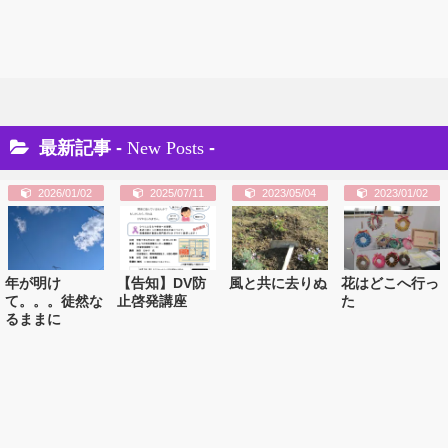
最新記事 -
New Posts
-
2026/01/02
2025/07/11
2023/05/04
2023/01/02
年が明け
【告知】DV防
風と共に去りぬ
花はどこへ行っ
て。。。徒然な
止啓発講座
た
るままに