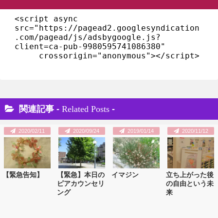
<script async 
src="https://pagead2.googlesyndication
.com/pagead/js/adsbygoogle.js?
client=ca-pub-9980595741086380"

     crossorigin="anonymous"></script>
関連記事 -
Related Posts
-
2020/02/11
2020/09/24
2019/01/14
2020/11/12
【緊急告知】
【緊急】本日の
イマジン
立ち上がった後
ピアカウンセリ
の自由という未
ング
来