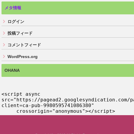
メタ情報
ログイン
投稿フィード
コメントフィード
WordPress.org
OHANA
<script async 
src="https://pagead2.googlesyndication.com/p
client=ca-pub-9980595741086380"

     crossorigin="anonymous"></script>