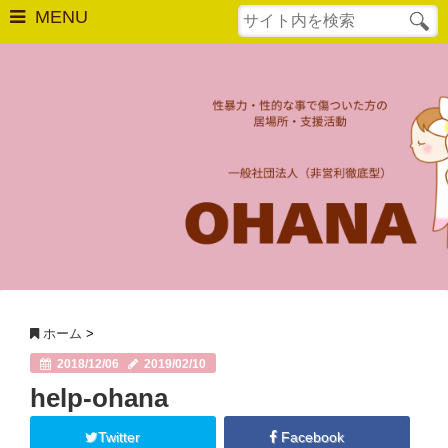
MENU
はじめての方へ
相談窓口
最後の砦
OHANAについて
法人概要
活動実績
ホーム
>
2018/12/06
2019/02/10
年次報告
help-ohana
OHANAの活動
Twitter
Facebook