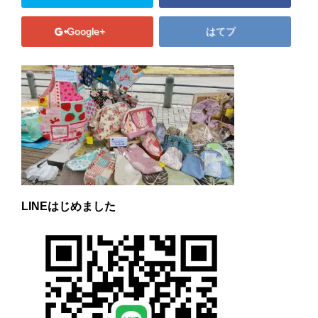
安心できる居場所
Google+
はてブ
カウンセリングとトラウマ回復プログラム
ソーシャルワーク研究会
週末緊急シェルター
あなた自身を大切にするために
ご支援のお願い
ブログ
LINEはじめました
コンタクト
Close