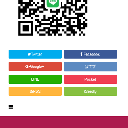
Twitter
Facebook
Google+
はてブ
LINE
Pocket
RSS
feedly