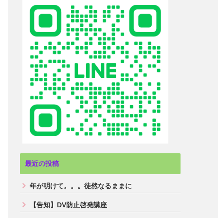
最近の投稿
年が明けて。。。徒然なるままに
【告知】DV防止啓発講座